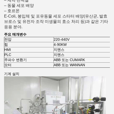
– 제약 단백질
– 동물 세포 배양
– 호르몬
E-Coli, 봉입체 및 포유동물 세포 스타터 배양(유산균, 발효
브로스 및 유전자 조작 미생물의 효소 처리 등)과 같은 기타
응용 분야.
주요 매개변수
전압
220-440V
힘
4-90KW
HMI
지멘스
PLC
지멘스
주파수 변환기
ABB 또는 CUMARK
모터
ABB 또는 WANNAN
기계 설치