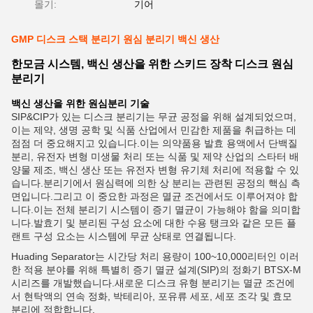
몰기:
기어
GMP 디스크 스택 분리기 원심 분리기 백신 생산
한모금 시스템, 백신 생산을 위한 스키드 장착 디스크 원심
분리기
백신 생산을 위한 원심분리 기술
SIP&CIP가 있는 디스크 분리기는 무균 공정을 위해 설계되었으며,
이는 제약, 생명 공학 및 식품 산업에서 민감한 제품을 취급하는 데
점점 더 중요해지고 있습니다.이는 의약품용 발효 용액에서 단백질
분리, 유전자 변형 미생물 처리 또는 식품 및 제약 산업의 스타터 배
양물 제조, 백신 생산 또는 유전자 변형 유기체 처리에 적용할 수 있
습니다.분리기에서 원심력에 의한 상 분리는 관련된 공정의 핵심 측
면입니다.그리고 이 중요한 과정은 멸균 조건에서도 이루어져야 합
니다.이는 전체 분리기 시스템이 증기 멸균이 가능해야 함을 의미합
니다.발효기 및 분리된 구성 요소에 대한 수용 탱크와 같은 모든 플
랜트 구성 요소는 시스템에 무균 상태로 연결됩니다.
Huading Separator는 시간당 처리 용량이 100~10,000리터인 이러
한 적용 분야를 위해 특별히 증기 멸균 설계(SIP)의 정화기 BTSX-M
시리즈를 개발했습니다.새로운 디스크 유형 분리기는 멸균 조건에
서 현탁액의 연속 정화, 박테리아, 포유류 세포, 세포 조각 및 효모
분리에 적합합니다.