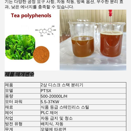
기는 다양한 공정 요구 사항, 자동 작동, 방폭 옵션, 우수한 분리 효
과, 낮은 에너지를 충족할 수 있습니다.
제품 매개변수
제품
2상 디스크 스택 분리기
모델
PTSX
용량
500-20000L/H
모터 파워
5.5-37KW
재료
식품 등급 스테인리스 스틸
제어
PLC 제어
작업
자동 급지 및 청소
방전 유형
배치식, 자동
무게
모델에 따르면