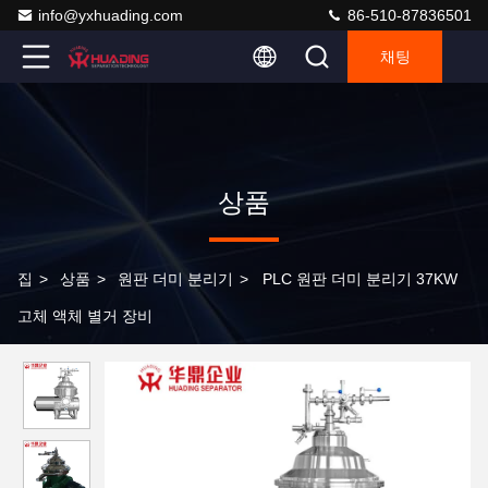
info@yxhuading.com
86-510-87836501
채팅
상품
집
>
상품
>
원판 더미 분리기
>
PLC 원판 더미 분리기 37KW
고체 액체 별거 장비