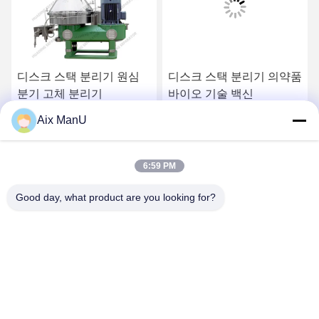
디스크 스택 분리기 원심
디스크 스택 분리기 의약품
분기 고체 분리기
바이오 기술 백신
Aix ManU
하
가장 좋은 가격 을 구하
가장 좋은 가격 을 구하
6:59 PM
라
라
Good day, what product are you looking for?
YIXING HUADING MACHINERY CO.,LTD.
info@yxhuading.com
86-510-87836501