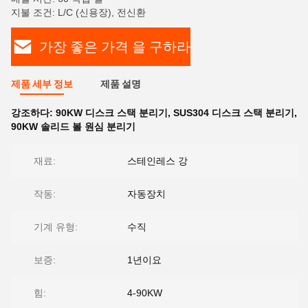
지불 조건: L/C (신용장), 전신환
가장 좋은 가격 을 구하라
제품 세부 정보
제품 설명
강조하다:
90KW 디스크 스택 분리기
,
SUS304 디스크 스택 분리기
,
90KW 솔리드 볼 원심 분리기
재료:
스테인레스 강
작동:
자동장치
기계 유형:
수직
보증:
1년이요
힘:
4-90KW