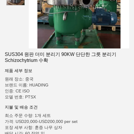
SUS304 원판 더미 분리기 90KW 단단한 그릇 분리기
Schizochytrium 수확
제품 세부 정보
원래 장소: 중국
브랜드 이름: HUADING
인증: CE ISO
모델 번호: PTSX
지불 및 배송 조건
최소 주문 수량: 1개 세트
가격: USD20,000-USD200,000 per set
포장 세부 사항: 훈증 나무 상자
배달 시간: 60 작업 일