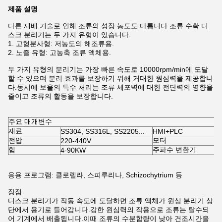
제품 설명
다른 재배 기술로 인해 조류의 성장 농도도 다릅니다.조류 수확 디
스크 분리기는 두 가지 유형이 있습니다.
1. 고형분사형: 저농도의 해조류용.
2. 노즐 유형: 고농축 조류 액체용.
두 가지 유형의 분리기는 가장 빠른 속도로 10000rpm/min에 도달
할 수 있으며 분리 효과를 보장하기 위해 거대한 원심력을 제공합니
다.동시에 보울의 특수 처리는 조류 세포벽에 대한 전단력의 영향을
줄이고 조류의 활동을 보장합니다.
주요 매개변수
재료
SS304, SS316L, SS2205...
HMI+PLC
전압
모터
220-440V
힘
주파수 변환기
4-90KW
응용 프로그램: 클로렐라, 스피루리나, Schizochytrium 등
장점:
디스크 분리기가 작동 속도에 도달하면 조류 액체가 원심 분리기 상
단에서 용기로 들어갑니다.강한 원심력의 작용으로 조류는 탈수되
어 기계에서 배출됩니다.이때 조류의 수분함량이 낮아 건조시간을