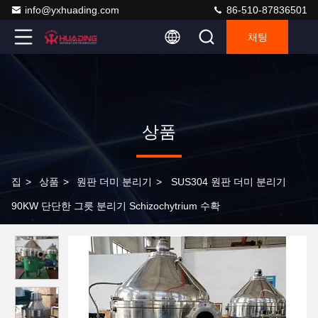
info@yxhuading.com
86-510-87836501
채팅
상품
집
>
상품
>
원판 더미 분리기
>
SUS304 원판 더미 분리기
90KW 단단한 그릇 분리기 Schizochytrium 수확