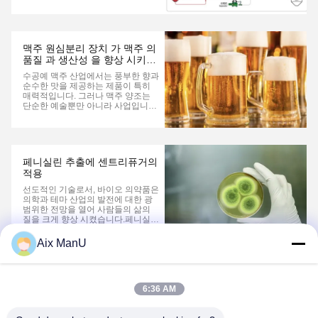
적인 양조장 응용 프로그램에서 원심
분화는 일반적으로 필터레이션을 앞
당깁니다. 원심분기는 더 큰 고체 입
자를 효율적으로 제거하여 후속 필터
레이션 프로세스의 작업 부하를 완화
맥주 원심분리 장치 가 맥주 의
합니다.이 복합적 접근 방식은 특히
품질 과 생산성 을 향상 시키는
맥주 유통 기간을 연장하는 데 효과
방법
적입니다.수출용 또는 대형 마켓의
수공예 맥주 산업에서는 풍부한 향과
셰프에 전시되는 맥주를 위해, 냉동
순수한 맛을 제공하는 제품이 특히
무스 예방을 위해 필터레이션은 필수
매력적입니다. 그러나 맥주 양조는
적입니다.그러나, 더 빠른 재고 순환
단순한 예술뿐만 아니라 사업입니다.
으로 필터링되지 않은 맥...
전 세계 양조장에서는 경계를 뛰어넘
는 것은 생산, 보관 기간 및 수익성을
증가시키는 동시에 최고의 맥주를 양
조하는 새로운 방법을 찾는 것을 의
미합니다.맥주 원심분리기는 이 산업
페니실린 추출에 센트리퓨거의
에 혁명을 일으켰고, 양조장이 그들
적용
의 운영과 제품을 새로운 수준으로
끌어올릴 수 있게 했습니다....
선도적인 기술로서, 바이오 의약품은
의학과 테마 산업의 발전에 대한 광
범위한 전망을 열어 사람들의 삶의
질을 크게 향상 시켰습니다.페니실린
은 높은 효율성과 저독성 항생제로서
광범위한 임상 응용 분야로 주목받고
Aix ManU
있습니다..그 분자 구조에는 페니실
라민이 포함되어 있으며, 이는 박테
1
리아 세포의 생식 단계에서 박테리아
세포벽을 파괴하여 항균적 특성을 나
타냅니다.바이오 의약품 분야페니실
6:36 AM
린은 중요한 추출물이며 추출 과정은
일반적으로 원심 분비기와 용매 추출