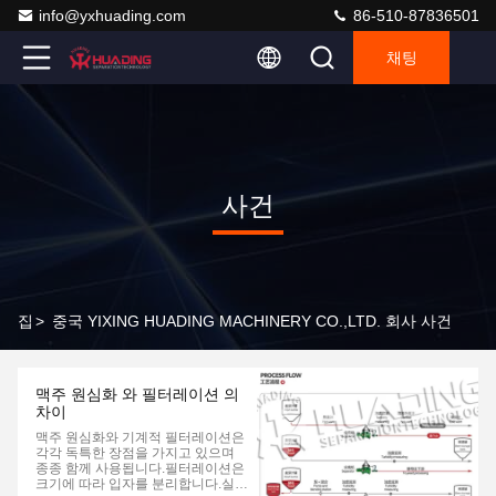
info@yxhuading.com
86-510-87836501
채팅
사건
집
>
중국 YIXING HUADING MACHINERY CO.,LTD. 회사 사건
맥주 원심화 와 필터레이션 의
차이
맥주 원심화와 기계적 필터레이션은
각각 독특한 장점을 가지고 있으며
종종 함께 사용됩니다.필터레이션은
크기에 따라 입자를 분리합니다.실용