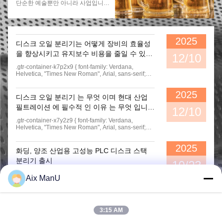
단순한 예술뿐만 아니라 사업입니다.
적입니다.그러나, 더 빠른 재고 순환
전 세계 양조장에서는 경계를 뛰어넘
으로 필터링되지 않은 맥주를 생산하
는 것은 생산, 보관 기간 및 수익성을
려는 양조장은 독립적인 원심분리를
증가시키는 동시에 최고의 맥주를 양
매우 유용하게 생각합니다.원심분리
조하는 새로운 방법을 찾는 것을 의
기는 바람직하지 않은 입자를 효과적
미합니다.맥주 원심분리기는 이 산업
으로 제거하면서 맥주 향과 휘발성
2025
디스크 오일 분리기는 어떻게 장비의 효율성
에 혁명을 일으켰고, 양조장이 그들
화합물을 보존합니다, 따라서 맛과
의 운영과 제품을 새로운 수준으로
품질을 유지합니다.
을 향상시키고 유지보수 비용을 줄일 수 있습
12/10
끌어올릴 수 있게 했습니다.
니까?
.gtr-container-k7p2x9 { font-family: Verdana,
Helvetica, "Times New Roman", Arial, sans-serif;
color: #333; line-height: 1.6; padding: 15px; box-
sizing: border-box; max-width: 100%; overflow-x:
2025
hidden; } .gtr-container-k7p2x9 p { font-size: 14px;
디스크 오일 분리기 는 무엇 이며 현대 산업
margin-bottom: 1em; text-align: left !important; line-
필트레이션 에 필수적 인 이유 는 무엇 입니
height: 1.6; word-break: normal; overflow-wrap:
12/10
normal; } .gtr-container-k7p2x9 strong { font-weight:
까?
.gtr-container-x7y2z9 { font-family: Verdana,
bold; } .gtr-container-k7p2x9 em { font-style: italic; }
Helvetica, "Times New Roman", Arial, sans-serif;
.gtr-container-k7p2x9-main-title { font-size: 18px;
color: #333; line-height: 1.6; padding: 15px; max-
font-weight: bold; margin-bottom: 20px; color:
width: 100%; box-sizing: border-box; } .gtr-
#0056b3; text-align: left !important; } .gtr-container-
2025
container-x7y2z9 p { font-size: 14px; margin-
k7p2x9-question-section { margin-bottom: 25px; }
화딩, 양조 산업용 고성능 PLC 디스크 스택
bottom: 1em; text-align: left !important; } .gtr-
.gtr-container-k7p2x9-question-title { font-size:
분리기 출시
container-x7y2z9 strong { font-weight: bold; } .gtr-
10/23
16px; font-weight: bold; margin-top: 25px; margin-
container-x7y2z9 em { font-style: italic; } .gtr-
bottom: 10px; color: #333; text-align: left !important;
.gtr-container-a7b3c9 { 글꼴 계열: Verdana,
container-x7y2z9 .gtr-main-title { font-size: 18px;
Aix ManU
} .gtr-container-k7p2x9-list { list-style: none
Helvetica, "Times New Roman", Arial, sans-serif; 색
font-weight: bold; margin-bottom: 1.5em; text-align:
!important; padding-left: 25px; margin-bottom: 15px;
상: #333; 줄 높이: 1.6; 패딩: 15px; 최대 너비: 100%;
left; color: #0056b3; } .gtr-container-x7y2z9 .gtr-
margin-top: 10px; } .gtr-container-k7p2x9-list li {
상자 크기 조정: 테두리 상자; } .gtr-container-a7b3c9
question-heading { font-size: 18px; font-weight:
position: relative; margin-bottom: 8px; padding-left:
p { 글꼴 크기: 14px; 여백-하단: 1em; 텍스트 정렬: 왼
bold; margin-top: 2em; margin-bottom: 1em; text-
15px; font-size: 14px; line-height: 1.6; text-align: left
쪽!중요; } .gtr-container-a7b3c9 .gtr-title { 글꼴 크기:
3:15 AM
align: left; color: #0056b3; } .gtr-container-x7y2z9 ul
!important; } .gtr-container-k7p2x9-list li::before {
18px; 글꼴 두께: 굵게; 여백-하단: 1.5em; 색상:
{ margin: 1em 0; padding-left: 25px; } .gtr-container-
content: "•" !important; position: absolute !important;