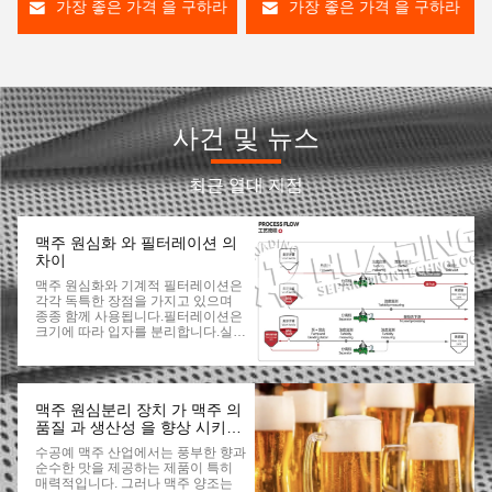
가장 좋은 가격 을 구하라
가장 좋은 가격 을 구하라
사건 및 뉴스
최근 열대 지점
맥주 원심화 와 필터레이션 의
차이
맥주 원심화와 기계적 필터레이션은
각각 독특한 장점을 가지고 있으며
종종 함께 사용됩니다.필터레이션은
크기에 따라 입자를 분리합니다.실용
적인 양조장 응용 프로그램에서 원심
분화는 일반적으로 필터레이션을 앞
당깁니다. 원심분기는 더 큰 고체 입
자를 효율적으로 제거하여 후속 필터
레이션 프로세스의 작업 부하를 완화
맥주 원심분리 장치 가 맥주 의
합니다.이 복합적 접근 방식은 특히
품질 과 생산성 을 향상 시키는
맥주 유통 기간을 연장하는 데 효과
방법
수공예 맥주 산업에서는 풍부한 향과
적입니다.수출용 또는 대형 마켓의
순수한 맛을 제공하는 제품이 특히
셰프에 전시되는 맥주를 위해, 냉동
매력적입니다. 그러나 맥주 양조는
무스 예방을 위해 필터레이션은 필수