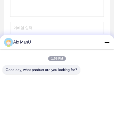
Aix ManU
보내
1:59 PM
Good day, what product are you looking for?
YIXING HUADING MACHINERY CO.,LTD.
info@yxhuading.com
86-510-87836501