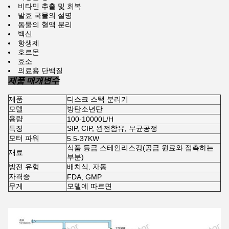
비타민 추출 및 회복
발효 국물의 설명
동물의 혈액 분리
백신
항생제
호르몬
효소
의료용 단백질
제품 매개변수
제품
디스크 스택 분리기
모델
방탄소년단
용량
100-10000L/H
특징
SIP, CIP, 완전함유, 무균공정
모터 파워
5.5-37KW
식품 등급 스테인리스강(공급 원료와 접촉하는
재료
부분)
방전 유형
배치식, 자동
자격증
FDA, GMP
무게
모델에 따르면