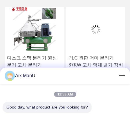
디스크 스택 분리기 원심
PLC 원판 더미 분리기
분기 고체 분리기
37KW 고체 액체 별거 장비
Aix ManU
하
가장 좋은 가격 을 구하
가장 좋은 가격 을 구하
11:53 AM
라
라
Good day, what product are you looking for?
YIXING HUADING MACHINERY CO.,LTD.