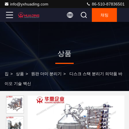
info@yxhuading.com
86-510-87836501
채팅
상품
집
>
상품
>
원판 더미 분리기
>
디스크 스택 분리기 의약품 바
이오 기술 백신