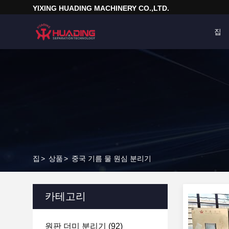
YIXING HUADING MACHINERY CO.,LTD.
집
집
>
상품
>
중국 기름 물 원심 분리기
카테고리
원판 더미 분리기
(92)