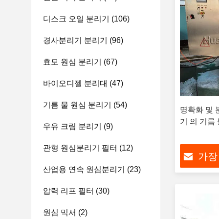
디스크 오일 분리기
(106)
경사분리기 분리기
(96)
효모 원심 분리기
(67)
바이오디젤 분리대
(47)
기름 물 원심 분리기
(54)
명확화 및 분
기 의 기름
우유 크림 분리기
(9)
관형 원심분리기 필터
(12)
가장
산업용 연속 원심분리기
(23)
압력 리프 필터
(30)
원심 믹서
(2)