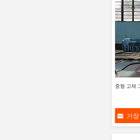
중형 고체
가장