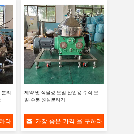
g 분리
제약 및 식물성 오일 산업용 수직 오
품
일-수분 원심분리기
구하라
가장 좋은 가격 을 구하라