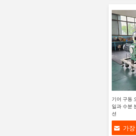
기어 구동 
일과 수분 
션
가장