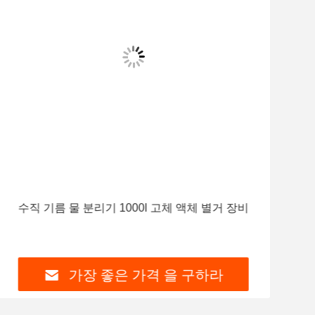
수직 기름 물 분리기 1000l 고체 액체 별거 장비
두 
브
가장 좋은 가격 을 구하라