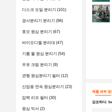
디스크 오일 분리기
(101)
경사분리기 분리기
(96)
효모 원심 분리기
(67)
바이오디젤 분리대
(47)
기름 물 원심 분리기
(54)
우유 크림 분리기
(9)
관형 원심분리기 필터
(12)
산업용 연속 원심분리기
(23)
제품 세부 정
압력 리프 필터
(30)
강조하다:
5
원심 믹서
(2)