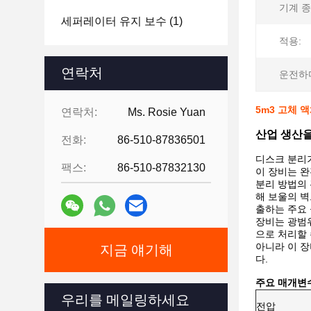
기계 종
세퍼레이터 유지 보수
(1)
적용:
연락처
운전하
5m3 고체 
연락처:
Ms. Rosie Yuan
산업 생산을
전화:
86-510-87836501
디스크 분리
팩스:
86-510-87832130
이 장비는 완
분리 방법의 
해 보울의 벽
출하는 주요
장비는 광범위
으로 처리할
아니라 이 장
지금 얘기해
다.
주요 매개변
우리를 메일링하세요
전압