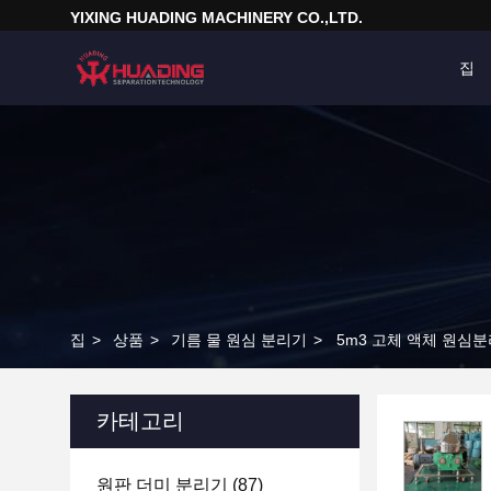
YIXING HUADING MACHINERY CO.,LTD.
집
집
>
상품
>
기름 물 원심 분리기
>
5m3 고체 액체 원심
카테고리
원판 더미 분리기
(87)