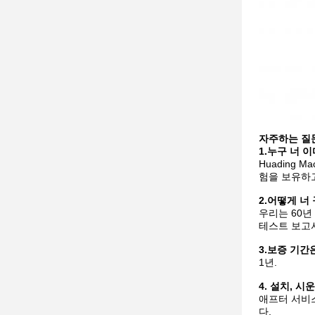
자주하는 질
1.누구
너
이
Huading
험을 보유하
2.어떻게
너
우리는 60
테스트 보고서
3.보증 기간
1년.
4. 설치, 
애프터 서비스
다.