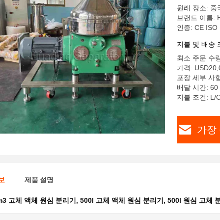
원래 장소: 중
브랜드 이름: H
인증: CE ISO
지불 및 배송 
최소 주문 수량
가격: USD20,0
포장 세부 사항
배달 시간: 60
지불 조건: L/
가장 
보
제품 설명
m3 고체 액체 원심 분리기
,
500l 고체 액체 원심 분리기
,
500l 원심 고체