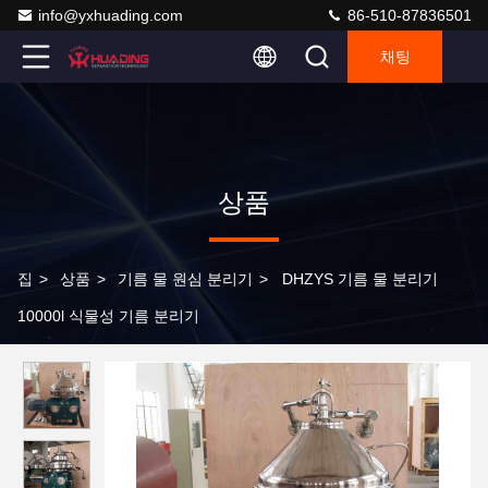
info@yxhuading.com
86-510-87836501
채팅
상품
집
>
상품
>
기름 물 원심 분리기
>
DHZYS 기름 물 분리기
10000l 식물성 기름 분리기