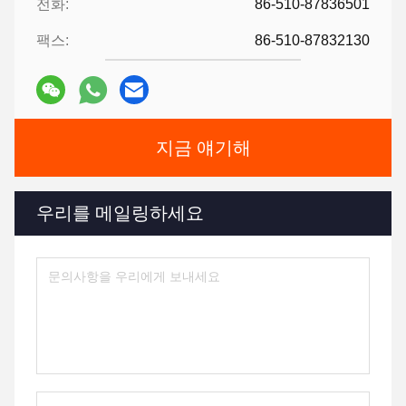
전화:
86-510-87836501
팩스:
86-510-87832130
지금 얘기해
우리를 메일링하세요