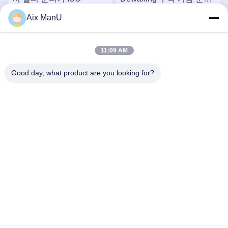
기
Aix ManU
하
가장 좋은 가격 을 구하
가장 좋은 가격 을 구하
11:09 AM
라
라
Good day, what product are you looking for?
YIXING HUADING MACHINERY CO.,LTD.
info@yxhuading.com
86-510-87836501
NO.888#, YIGAO ROAD, YIXING, JIANGSU P.R.CHINA
중국 좋은 품질 원판 더미 분리기 공급자. 저작권 2021-2026