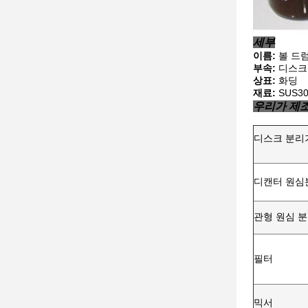
세부
이름:
볼 드
부속:
디스크,
상표:
화딩
재료:
SUS30
우리가 제
디스크 분리
디캔터 원심
관형 원심 
필터
믹서