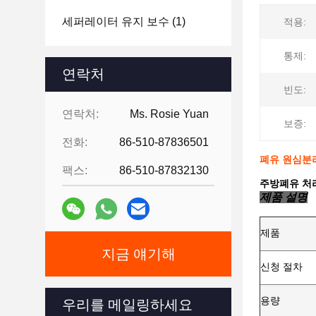
세퍼레이터 유지 보수
(1)
적용:
통제:
연락처
빈도:
연락처:
Ms. Rosie Yuan
보증:
전화:
86-510-87836501
폐유 원심분리
팩스:
86-510-87832130
주방폐유 처
제품 설명
제품
지금 얘기해
신청 절차
용량
우리를 메일링하세요