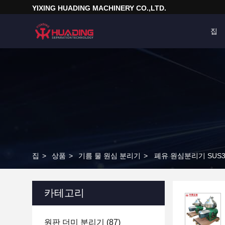
YIXING HUADING MACHINERY CO.,LTD.
집
집
>
상품
>
기름 물 원심 분리기
>
폐유 원심분리기 SUS
카테고리
원판 더미 분리기
(87)