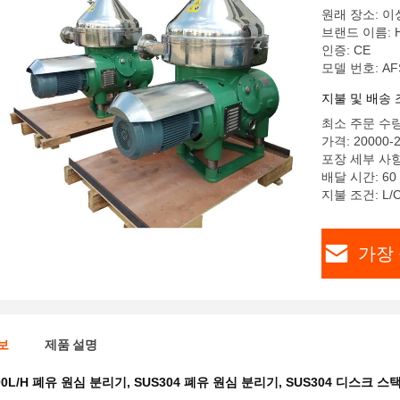
원래 장소: 이
브랜드 이름: H
인증: CE
모델 번호: AF
지불 및 배송 
최소 주문 수량
가격: 20000-
포장 세부 사항
배달 시간: 60
지불 조건: L/
가장 
보
제품 설명
00L/H 폐유 원심 분리기
,
SUS304 폐유 원심 분리기
,
SUS304 디스크 스