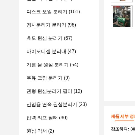
디스크 오일 분리기
(101)
경사분리기 분리기
(96)
효모 원심 분리기
(67)
바이오디젤 분리대
(47)
기름 물 원심 분리기
(54)
우유 크림 분리기
(9)
관형 원심분리기 필터
(12)
산업용 연속 원심분리기
(23)
제품 세부 정
압력 리프 필터
(30)
강조하다:
3
원심 믹서
(2)