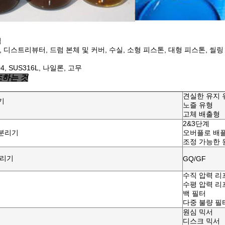
럼
 디스트리뷰터, 드럼 본체 및 커버, 수실, 소형 피스톤, 대형 피스톤, 씰링
4, SUS316L, 나일론, 고무
조하는 것
견실한 유지 
기
노즐 유형
고체 배출형
2&3단계
분리기
오버플로 배플
조정 가능한 
분리기
GQ/GF
수직 압력 리
수평 압력 리
백 필터
다중 불량 필
원심 믹서
디스크 믹서