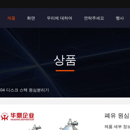
제품
화면
우리에 대하여
연락주세요
행사
상품
304 디스크 스택 원심분리기
폐유 원심
제품 세부 정