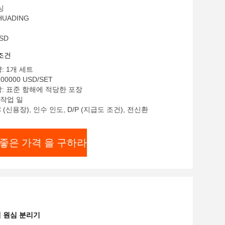
싱
UADING
SD
조건
: 1개 세트
200000 USD/SET
: 표준 항해에 적당한 포장
 작업 일
C (신용장), 인수 인도, D/P (지급도 조건), 전신환
좋은 가격 을 구하라
택 원심 분리기