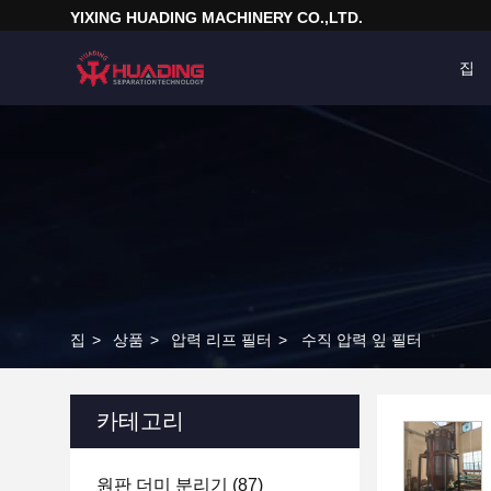
YIXING HUADING MACHINERY CO.,LTD.
집
집
>
상품
>
압력 리프 필터
>
수직 압력 잎 필터
카테고리
원판 더미 분리기
(87)