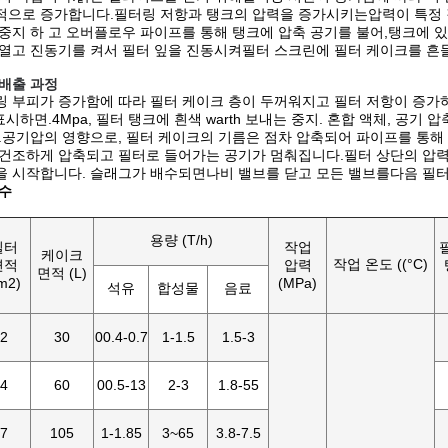
적으로 증가합니다.필터링 저항과 탱크의 압력을 증가시키는압력이 특정 
중지 하 고 오버플로우 파이프를 통해 탱크에 압축 공기를 불어,탱크에 
열고 진동기를 켜서 필터 잎을 진동시켜필터 스크린에 필터 케이크를 흔들고
 배출 과정
링 부피가 증가함에 따라 필터 케이크 층이 두꺼워지고 필터 저항이 증가
표시하면.4Mpa, 필터 탱크에 흰색 warth 보내는 중지. 혼합 액체, 공기
.공기압의 영향으로, 필터 케이크의 기름은 점차 압축되어 파이프를 통해 색
 건조하게 압축되고 필터로 들어가는 공기가 멈춰집니다.필터 상단의 압력
을 시작합니다. 슬래그가 배수되면나비 밸브를 닫고 모든 밸브를다음 필
변수
용량 (T/h)
필터
작업
케이크
작업 온도 ((°C)
면적
압력
면적 (L)
m2)
(MPa)
석유
합성물
음료
2
30
00.4-0.7
1-1.5
1.5-3
4
60
00.5-13
2-3
1.8-55
7
105
1-1.85
3~65
3.8-7.5