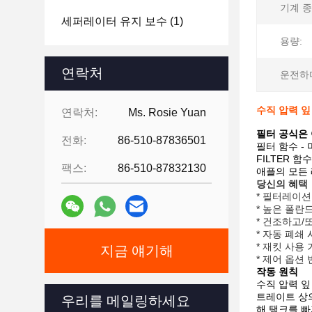
기계 종
세퍼레이터 유지 보수
(1)
용량:
연락처
운전하
수직 압력 잎
연락처:
Ms. Rosie Yuan
필터 공식은
전화:
86-510-87836501
필터 함수 -
FILTER 함
팩스:
86-510-87832130
애플의 모든 
당신의 혜택
* 필터레이션 
* 높은 폴란
* 건조하고/
* 자동 폐쇄
* 재킷 사용 가
지금 얘기해
* 제어 옵션
작동 원칙
수직 압력 잎
트레이트 상의
우리를 메일링하세요
해 탱크를 