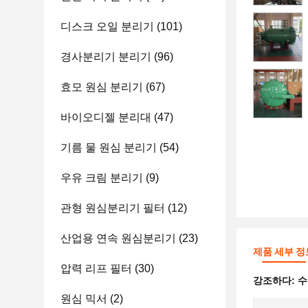
디스크 오일 분리기
(101)
경사분리기 분리기
(96)
효모 원심 분리기
(67)
바이오디젤 분리대
(47)
기름 물 원심 분리기
(54)
우유 크림 분리기
(9)
관형 원심분리기 필터
(12)
산업용 연속 원심분리기
(23)
제품 세부 정
압력 리프 필터
(30)
강조하다:
수
원심 믹서
(2)