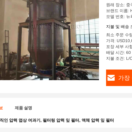
원래 장소: 중
브랜드 이름: H
모델 번호: 뉴
지불 및 배송 
최소 주문 수량
가격: USD10,0
포장 세부 사항
배달 시간: 6
지불 조건: L/C,
가장 
보
제품 설명
직인 압력 엽상 여과기
,
필터링 압력 잎 필터
,
액체 압력 잎 필터