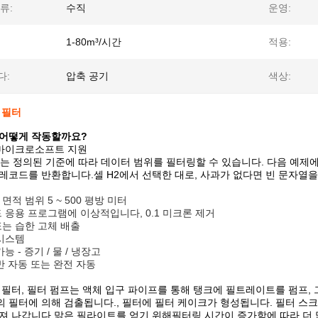
류:
수직
운영:
1-80m³/시간
적용:
다:
압축 공기
색상:
 필터
 어떻게 작동할까요?
 마이크로소프트 지원
수는 정의된 기준에 따라 데이터 범위를 필터링할 수 있습니다. 다음 예제에서는 공식
레코드를 반환합니다.셀 H2에서 선택한 대로, 사과가 없다면 빈 문자열을 반
면적 범위 5 ~ 500 평방 미터
드 응용 프로그램에 이상적입니다, 0.1 미크론 제거
또는 습한 고체 배출
 시스템
능 - 증기 / 물 / 냉장고
 반 자동 또는 완전 자동
 필터, 필터 펌프는 액체 입구 파이프를 통해 탱크에 필트레이트를 펌프,
 필터에 의해 검출됩니다., 필터에 필터 케이크가 형성됩니다. 필터 스
빠져 나갑니다.맑은 필라이트를 얻기 위해필터링 시간이 증가함에 따라 더