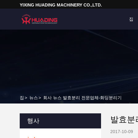
YIXING HUADING MACHINERY CO.,LTD.
집
집
>
뉴스
>
회사 뉴스 발효분리 전문업체-화딩분리기
발효분
행사
2017-10-09