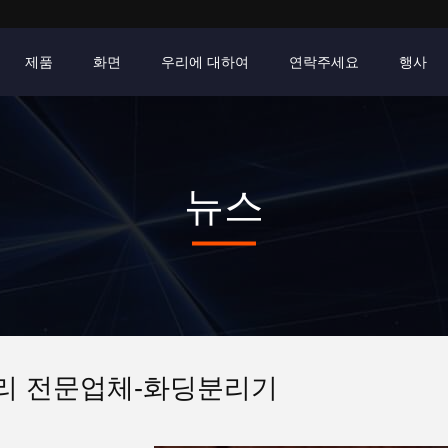
제품
화면
우리에 대하여
연락주세요
행사
뉴스
리 전문업체-화딩분리기