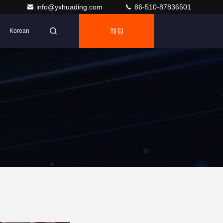
info@yxhuading.com
86-510-87836501
채팅
Korean