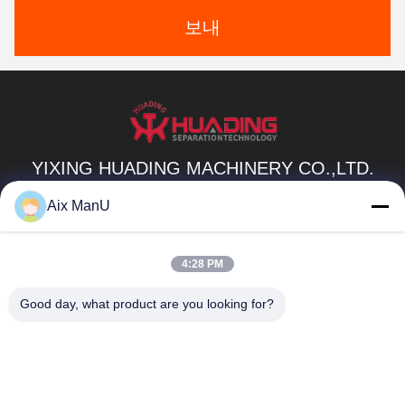
보내
YIXING HUADING MACHINERY CO.,LTD.
info@yxhuading.com
Aix ManU
86-510-87836501
4:28 PM
NO.888#, YIGAO ROAD, YIXING, JIANGSU P.R.CHINA
Good day, what product are you looking for?
중국 좋은 품질 원판 더미 분리기 공급자. 저작권 2021-2026
YIXING HUADING MACHINERY CO.,LTD. 모든 권리는 보호